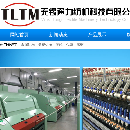
网站首页
新闻动态
产品展示
热门关键字
：
金属针布
、
盖板针布
、
胶辊
、
包覆
、
磨砺