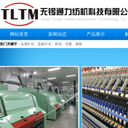
网站首页
新闻动态
产品展示
热门关键字
：
金属针布
、
盖板针布
、
胶辊
、
包覆
、
磨砺