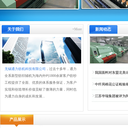
关于我们
+More
新闻动态
无锡通力纺机科技有限公司
，过去十多年，通力
我国面料对东盟北美
全系新型纺织辅机为海内外约1800余家客户纺纱
工程提供了全面、优质的体系服务保证，为客户
中纤局棉花公证检验
实现和创造增长价值贡献了微薄的力量，同时也
江苏华瑞集团被评为
为通力自身的成长和发展...
产品展示